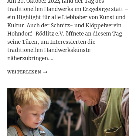
Am 20. Oktober 2024 fand der Tag des
traditionellen Handwerks im Erzgebirge statt –
ein Highlight für alle Liebhaber von Kunst und
Kultur. Auch der Schnitz- und Klöppelverein
Hohndorf-Rödlitz e.V. öffnete an diesem Tag
seine Türen, um Interessierten die
traditionellen Handwerkskünste
näherzubringen….
TAG
WEITERLESEN
DES
TRADITIONELLEN
HANDWERKS:
EIN
TAG
VOLLER
KREATIVITÄT